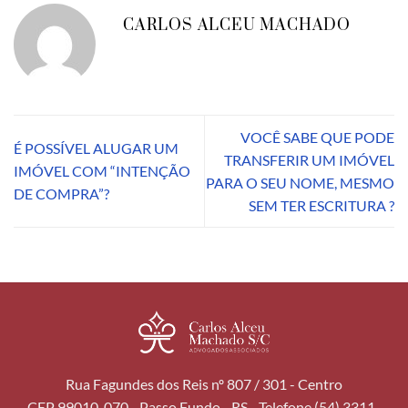
CARLOS ALCEU MACHADO
VOCÊ SABE QUE PODE
É POSSÍVEL ALUGAR UM
TRANSFERIR UM IMÓVEL
IMÓVEL COM “INTENÇÃO
PARA O SEU NOME, MESMO
DE COMPRA”?
SEM TER ESCRITURA ?
Rua Fagundes dos Reis nº 807 / 301 - Centro
CEP 99010-070 - Passo Fundo - RS - Telefone (54) 3311-