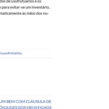
os de usufrutuários e os
e para evitar-se um inventário,
tomaticamente às mãos dos nu-
to
,
usufrutuários
.
R UM BEM COM CLÁUSULA DE
ÔNJUGES DOS MEUS FILHOS