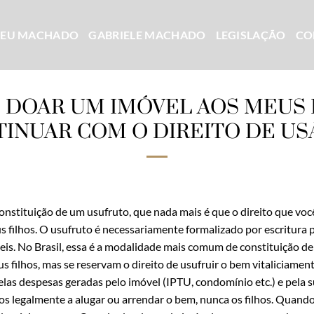
CEU MACHADO
GABRIELE MACHADO
LEGISLAÇÃO
CO
DOAR UM IMÓVEL AOS MEUS 
INUAR COM O DIREITO DE US
constituição de um usufruto, que nada mais é que o direito que voc
 filhos. O usufruto é necessariamente formalizado por escritura pú
eis. No Brasil, essa é a modalidade mais comum de constituição d
 filhos, mas se reservam o direito de usufruir o bem vitaliciamente
las despesas geradas pelo imóvel (IPTU, condomínio etc.) e pela
os legalmente a alugar ou arrendar o bem, nunca os filhos. Quando