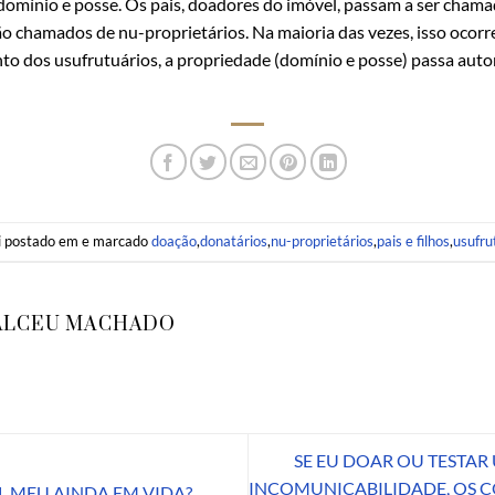
omínio e posse. Os pais, doadores do imóvel, passam a ser chamad
 são chamados de nu-proprietários. Na maioria das vezes, isso ocorr
nto dos usufrutuários, a propriedade (domínio e posse) passa au
oi postado em e marcado
doação
,
donatários
,
nu-proprietários
,
pais e filhos
,
usufru
ALCEU MACHADO
SE EU DOAR OU TESTA
INCOMUNICABILIDADE, OS C
 MEU AINDA EM VIDA?