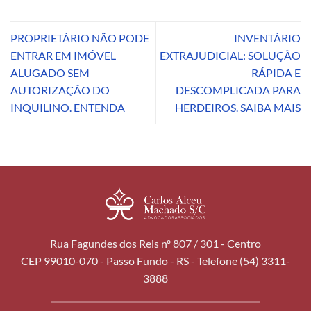
PROPRIETÁRIO NÃO PODE
INVENTÁRIO
ENTRAR EM IMÓVEL
EXTRAJUDICIAL: SOLUÇÃO
ALUGADO SEM
RÁPIDA E
AUTORIZAÇÃO DO
DESCOMPLICADA PARA
INQUILINO. ENTENDA
HERDEIROS. SAIBA MAIS
Rua Fagundes dos Reis nº 807 / 301 - Centro
CEP 99010-070 - Passo Fundo - RS - Telefone (54) 3311-
3888