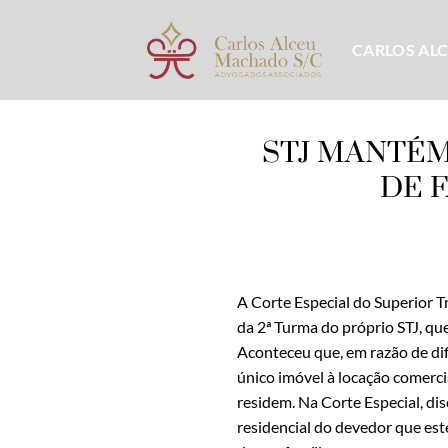
Skip
to
CARLOS AL
content
STJ MANTÉM
DE 
A Corte Especial do Superior T
da 2ª Turma do próprio STJ, q
Aconteceu que, em razão de dif
único imóvel à locação comerci
residem. Na Corte Especial, di
residencial do devedor que este