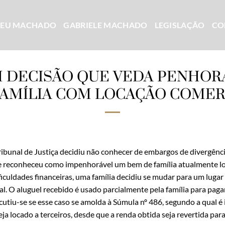
CEU MACHADO
GABRIELE MACHADO
LEGISLAÇÃO
CO
 DECISÃO QUE VEDA PENHOR
FAMÍLIA COM LOCAÇÃO COMER
ribunal de Justiça decidiu não conhecer de embargos de divergênc
ue reconheceu como impenhorável um bem de família atualmente l
iculdades financeiras, uma família decidiu se mudar para um lugar
al. O aluguel recebido é usado parcialmente pela família para paga
scutiu-se se esse caso se amolda à Súmula nº 486, segundo a qual 
ja locado a terceiros, desde que a renda obtida seja revertida par