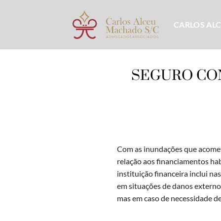
Skip
to
CARLOS AL
content
SEGURO CON
Com as inundações que acomete
relação aos financiamentos hab
instituição financeira inclui n
em situações de danos externo
mas em caso de necessidade de