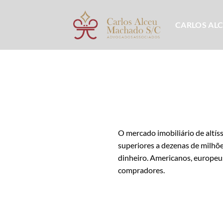
Skip
to
CARLOS AL
content
O mercado imobiliário de altí
superiores a dezenas de milhõe
dinheiro. Americanos, europeus
compradores.