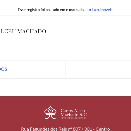
Esse registro foi postado em e marcado
alto luxo
,
imóveis
.
ALCEU MACHADO
DOS
Rua Fagundes dos Reis nº 807 / 301 - Centro