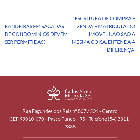
ESCRITURA DE COMPRA E
BANDEIRAS EM SACADAS
VENDA E MATRÍCULA DO
DE CONDOMÍNIOS DEVEM
IMÓVEL NÃO SÃO A
SER PERMITIDAS?
MESMA COISA. ENTENDA A
DIFERENÇA.
Rua Fagundes dos Reis nº 807 / 301 - Centro
CEP 99010-070 - Passo Fundo - RS - Telefone (54) 3311-
3888