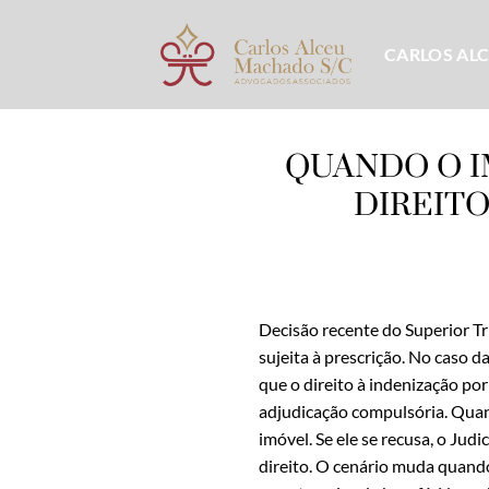
Skip
to
CARLOS AL
content
QUANDO O I
DIREITO
Decisão recente do Superior T
sujeita à prescrição. No caso
que o direito à indenização po
adjudicação compulsória. Quan
imóvel. Se ele se recusa, o Jud
direito. O cenário muda quando