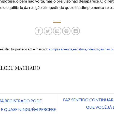
hipótese, o bem não volta, mas o prejuízo não desaparece. O direi
do o equilíbrio da relação e impedindo que o inadimplemento se 
registro foi postado em e marcado
compra e venda
,
escritura
,
indenização
,
não o
ALCEU MACHADO
FAZ SENTIDO CONTINUA
TÁ REGISTRADO PODE
QUE VOCÊ JÁ 
 E QUASE NINGUÉM PERCEBE