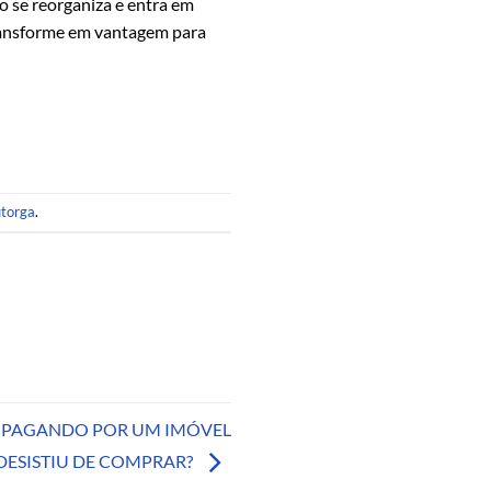
to se reorganiza e entra em
transforme em vantagem para
utorga
.
R PAGANDO POR UM IMÓVEL
DESISTIU DE COMPRAR?