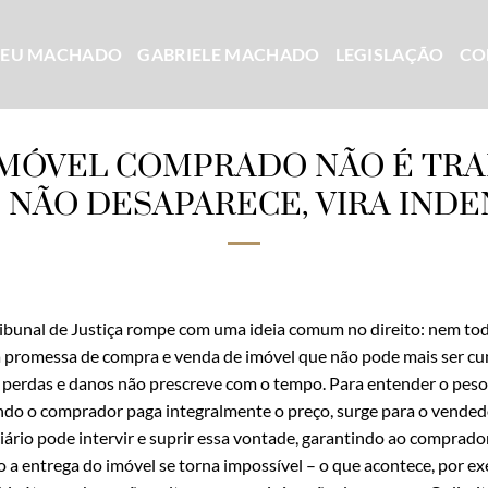
CEU MACHADO
GABRIELE MACHADO
LEGISLAÇÃO
CO
MÓVEL COMPRADO NÃO É TRA
 NÃO DESAPARECE, VIRA IND
ribunal de Justiça rompe com uma ideia comum no direito: nem tod
 da promessa de compra e venda de imóvel que não pode mais ser c
r perdas e danos não prescreve com o tempo. Para entender o peso d
do o comprador paga integralmente o preço, surge para o vendedor
iciário pode intervir e suprir essa vontade, garantindo ao comprado
 a entrega do imóvel se torna impossível – o que acontece, por e