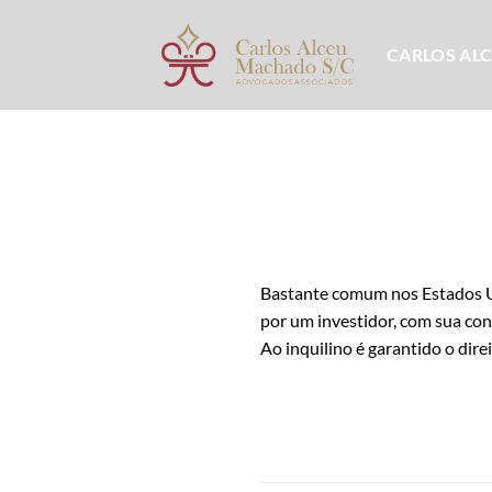
Skip
to
CARLOS AL
content
Bastante comum nos Estados U
por um investidor, com sua co
Ao inquilino é garantido o dir