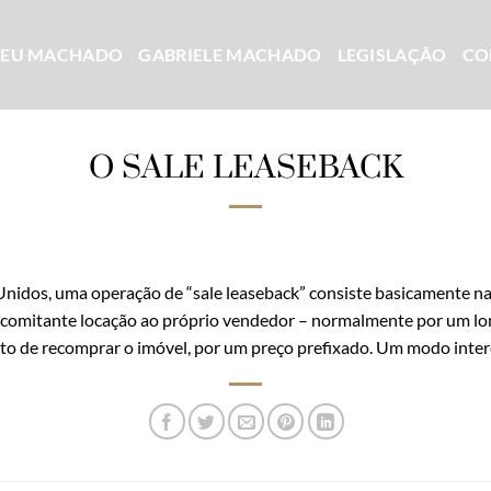
CEU MACHADO
GABRIELE MACHADO
LEGISLAÇÃO
CO
O SALE LEASEBACK
nidos, uma operação de “sale leaseback” consiste basicamente n
ncomitante locação ao próprio vendedor – normalmente por um lo
eito de recomprar o imóvel, por um preço prefixado. Um modo inter