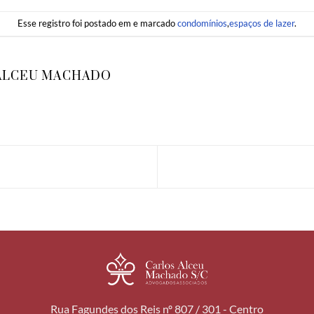
Esse registro foi postado em e marcado
condomínios
,
espaços de lazer
.
ALCEU MACHADO
Rua Fagundes dos Reis nº 807 / 301 - Centro