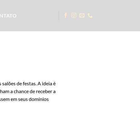
NTATO
alões de festas. A ideia é
nham a chance de receber a
vessem em seus domínios