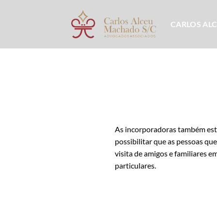
Skip
to
CARLOS AL
content
As incorporadoras também estão
possibilitar que as pessoas q
visita de amigos e familiares
particulares.