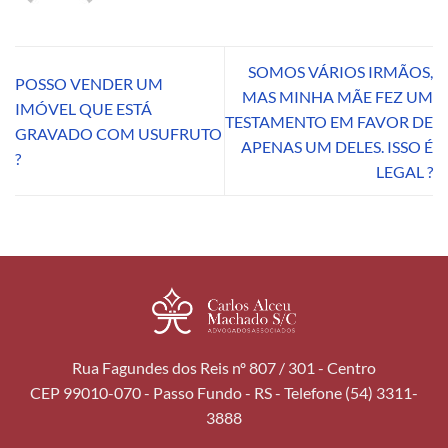
SOMOS VÁRIOS IRMÃOS,
POSSO VENDER UM
MAS MINHA MÃE FEZ UM
IMÓVEL QUE ESTÁ
TESTAMENTO EM FAVOR DE
GRAVADO COM USUFRUTO
APENAS UM DELES. ISSO É
?
LEGAL ?
Rua Fagundes dos Reis nº 807 / 301 - Centro
CEP 99010-070 - Passo Fundo - RS - Telefone (54) 3311-
3888