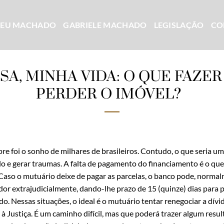
CEU MACHADO
GABRIELE MACHADO
LEGISLAÇÃO
CO
SA, MINHA VIDA: O QUE FAZER
PERDER O IMÓVEL?
re foi o sonho de milhares de brasileiros. Contudo, o que seria um
o e gerar traumas. A falta de pagamento do financiamento é o que
 Caso o mutuário deixe de pagar as parcelas, o banco pode, norma
dor extrajudicialmente, dando-lhe prazo de 15 (quinze) dias para p
o. Nessas situações, o ideal é o mutuário tentar renegociar a dív
à Justiça. É um caminho difícil, mas que poderá trazer algum resu