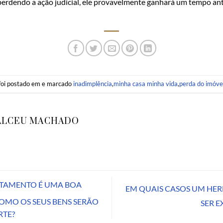
rdendo a ação judicial, ele provavelmente ganhará um tempo ante
 foi postado em e marcado
inadimplência
,
minha casa minha vida
,
perda do imóve
ALCEU MACHADO
STAMENTO É UMA BOA
EM QUAIS CASOS UM HER
OMO OS SEUS BENS SERÃO
SER 
RTE?