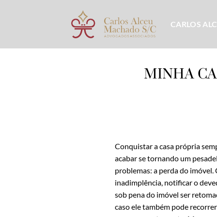
Skip
to
CARLOS AL
content
MINHA CA
Conquistar a casa própria semp
acabar se tornando um pesadel
problemas: a perda do imóvel.
inadimplência, notificar o deve
sob pena do imóvel ser retomad
caso ele também pode recorrer 