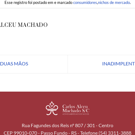
Esse registro foi postado em e marcado
consumidores
,
nichos de mercado
.
ALCEU MACHADO
E DUAS MÃOS
INADIMPLENTE
Rua Fagundes dos Reis nº 807 / 301 - Centro
CEP 99010-070 - Passo Fundo - RS - Telefone (54) 3311-3888