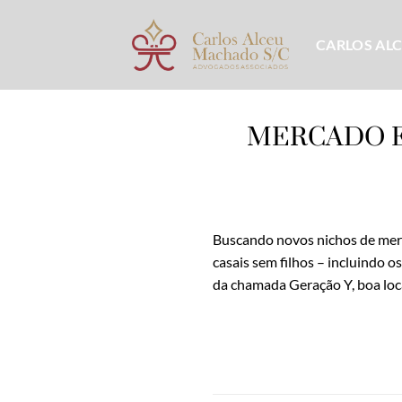
Skip
to
CARLOS AL
content
MERCADO E
Buscando novos nichos de merc
casais sem filhos – incluindo 
da chamada Geração Y, boa loca