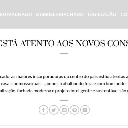
CEU MACHADO
GABRIELE MACHADO
LEGISLAÇÃO
CO
STÁ ATENTO AOS NOVOS CO
ado, as maiores incorporadoras do centro do país estão atentas
os casais homossexuais -, ambos trabalhando fora e com bom poder a
lização, fachada moderna e projeto inteligente e sustentável são r