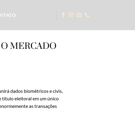
NTATO
Á O MERCADO
nirá dados biométricos e civis,
e título eleitoral em um único
á enormemente as transações