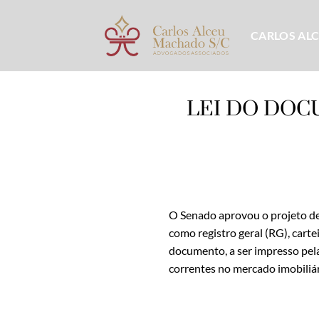
Skip
to
CARLOS AL
content
LEI DO DOC
O Senado aprovou o projeto de 
como registro geral (RG), carte
documento, a ser impresso pel
correntes no mercado imobiliár