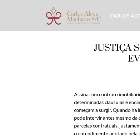
Skip
to
CARLOS AL
content
JUSTIÇA 
EV
Assinar um contrato imobiliári
determinadas cláusulas e enca
começam a surgir. Quando há ind
pode intervir antes mesmo da d
parcelas contratuais, justamen
o entendimento adotado pela ju