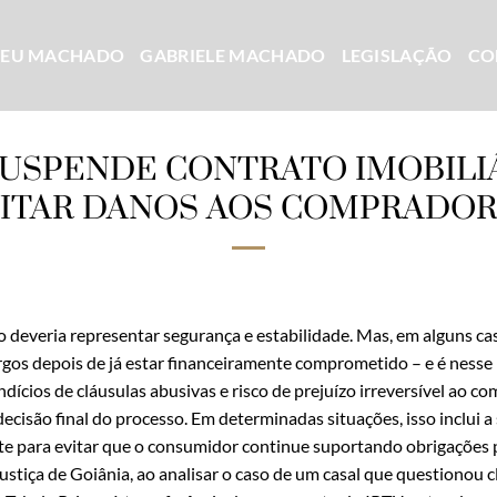
CEU MACHADO
GABRIELE MACHADO
LEGISLAÇÃO
CO
SUSPENDE CONTRATO IMOBILI
ITAR DANOS AOS COMPRADO
o deveria representar segurança e estabilidade. Mas, em alguns c
rgos depois de já estar financeiramente comprometido – e é ness
ícios de cláusulas abusivas e risco de prejuízo irreversível ao co
ecisão final do processo. Em determinadas situações, isso inclui 
te para evitar que o consumidor continue suportando obrigações p
stiça de Goiânia, ao analisar o caso de um casal que questionou c