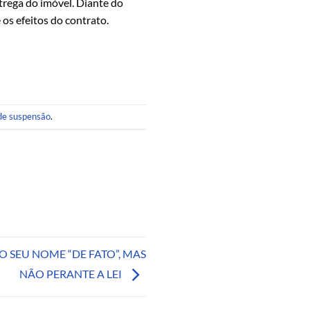
trega do imóvel. Diante do
os efeitos do contrato.
 de suspensão
.
O SEU NOME “DE FATO”, MAS
NÃO PERANTE A LEI