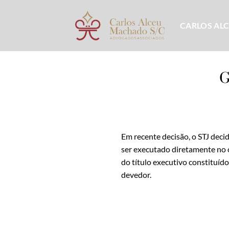
Skip
to
CARLOS AL
content
G
Em recente decisão, o STJ deci
ser executado diretamente no c
do título executivo constituído
devedor.