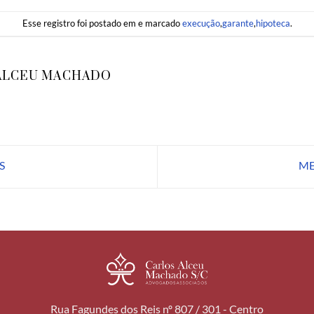
Esse registro foi postado em e marcado
execução
,
garante
,
hipoteca
.
ALCEU MACHADO
S
ME
Rua Fagundes dos Reis nº 807 / 301 - Centro