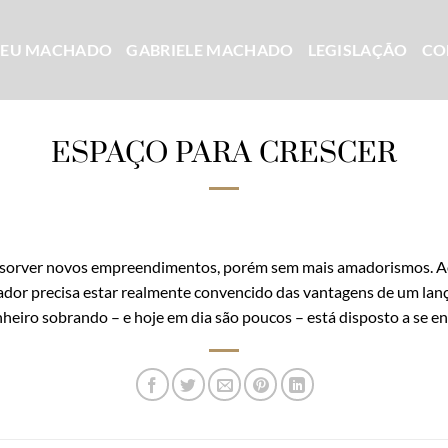
CEU MACHADO
GABRIELE MACHADO
LEGISLAÇÃO
CO
ESPAÇO PARA CRESCER
bsorver novos empreendimentos, porém sem mais amadorismos. Ao 
ador precisa estar realmente convencido das vantagens de um lan
heiro sobrando – e hoje em dia são poucos – está disposto a se ent