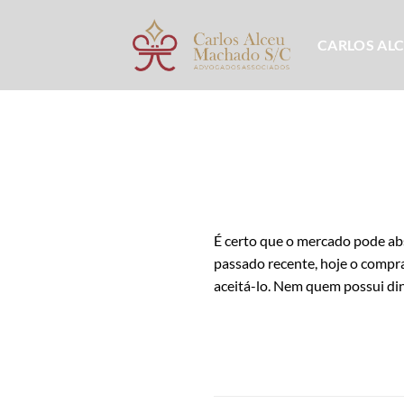
Skip
to
CARLOS AL
content
É certo que o mercado pode a
passado recente, hoje o compr
aceitá-lo. Nem quem possui din