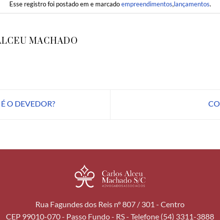
Esse registro foi postado em e marcado
empreendimentos
,
lançamentos
.
ALCEU MACHADO
É O DEVEDOR?
CO
Rua Fagundes dos Reis nº 807 / 301 - Centro
CEP 99010-070 - Passo Fundo - RS - Telefone (54) 3311-3888