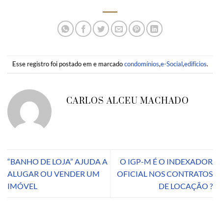
Esse registro foi postado em e marcado
condomínios
,
e-Social
,
edifícios
.
CARLOS ALCEU MACHADO
“BANHO DE LOJA” AJUDA A
O IGP-M É O INDEXADOR
ALUGAR OU VENDER UM
OFICIAL NOS CONTRATOS
IMÓVEL
DE LOCAÇÃO ?