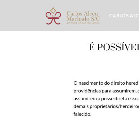
Skip
to
CARLOS AL
content
É POSSÍVE
O nascimento do direito hered
providências para assumirem, c
assumirem a posse direta e exc
demais proprietários/herdeiros
falecido.