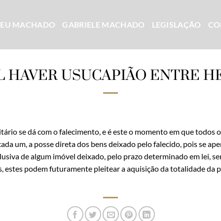
CEU MACHADO
GABRIELE MACHADO
LEGISLAÇÃO
CO
L HAVER USUCAPIÃO ENTRE H
itário se dá com o falecimento, e é este o momento em que todos 
ada um, a posse direta dos bens deixado pelo falecido, pois se ap
lusiva de algum imóvel deixado, pelo prazo determinado em lei, s
, estes podem futuramente pleitear a aquisição da totalidade da 