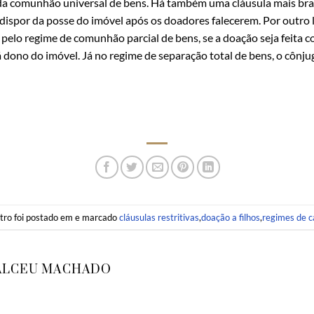
a comunhão universal de bens. Há também uma cláusula mais branda
 dispor da posse do imóvel após os doadores falecerem. Por outro l
pelo regime de comunhão parcial de bens, se a doação seja feita 
á dono do imóvel. Já no regime de separação total de bens, o cônju
stro foi postado em e marcado
cláusulas restritivas
,
doação a filhos
,
regimes de 
ALCEU MACHADO