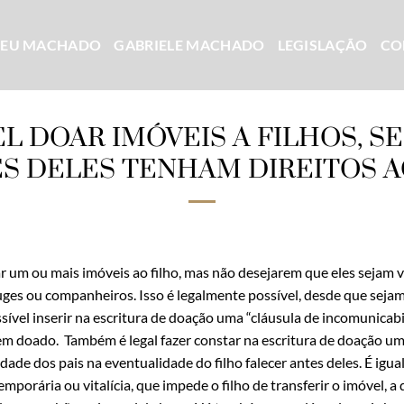
CEU MACHADO
GABRIELE MACHADO
LEGISLAÇÃO
CO
EL DOAR IMÓVEIS A FILHOS, S
S DELES TENHAM DIREITOS A
 um ou mais imóveis ao filho, mas não desejarem que eles sejam
uges ou companheiros. Isso é legalmente possível, desde que sej
sível inserir na escritura de doação uma “cláusula de incomunicabi
bem doado. Também é legal fazer constar na escritura de doação uma
dade dos pais na eventualidade do filho falecer antes deles. É igu
temporária ou vitalícia, que impede o filho de transferir o imóvel, a