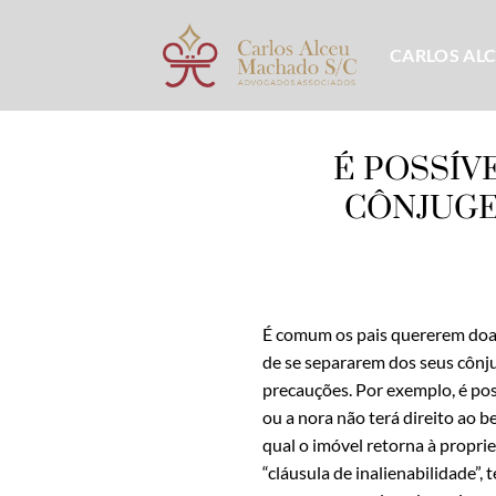
Skip
to
CARLOS AL
content
É POSSÍV
CÔNJUGE
É comum os pais quererem doar
de se separarem dos seus cônj
precauções. Por exemplo, é pos
ou a nora não terá direito ao 
qual o imóvel retorna à proprie
“cláusula de inalienabilidade”, 