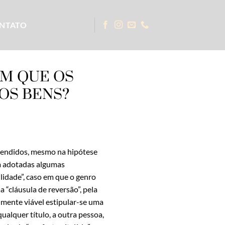
NTATO
EM QUE OS
OS BENS?
 vendidos, mesmo na hipótese
am adotadas algumas
lidade”, caso em que o genro
 “cláusula de reversão”, pela
almente viável estipular-se uma
 qualquer título, a outra pessoa,