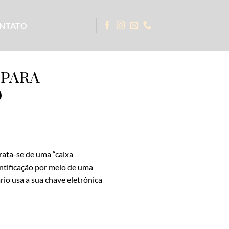
NTATO
 PARA
O
rata-se de uma “caixa
dentificação por meio de uma
io usa a sua chave eletrônica