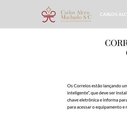
Skip
to
CARLOS AL
content
CORR
Os Correios estão lançando um 
inteligente”, que deve ser inst
chave eletrônica e informa par
para acessar o equipamento e 