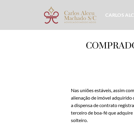
Skip
to
CARLOS AL
content
COMPRADO
Nas uniões estáveis, assim co
alienação de imóvel adquirido 
a dispensa de contrato registr
terceiro de boa-fé que adquir
solteiro.