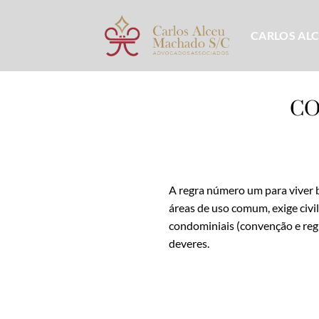
Skip
to
CARLOS AL
content
CO
A regra número um para viver b
áreas de uso comum, exige civ
condominiais (convenção e regu
deveres.