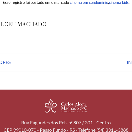
Esse registro foi postado em e marcado
cinema em condomínio
,
cinema kids
.
ALCEU MACHADO
ORES
I
Rua Fagundes dos Reis nº 807 / 301 - Centro
CEP 99010-070 - Passo Fundo - RS - Telefone (54) 3311-3888