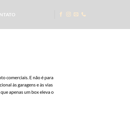
NTATO
to comerciais. E não é para
onal às garagens e às vias
m que apenas um box eleva o