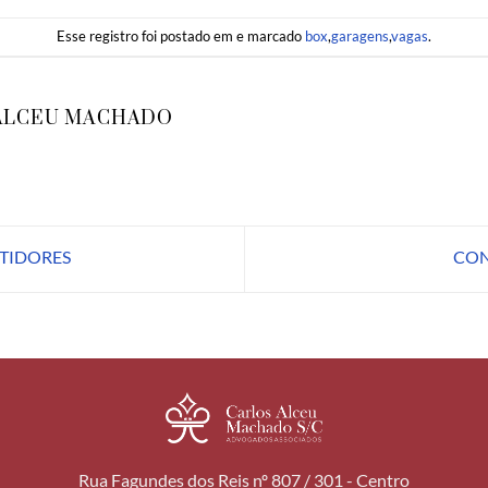
Esse registro foi postado em e marcado
box
,
garagens
,
vagas
.
ALCEU MACHADO
TIDORES
CON
Rua Fagundes dos Reis nº 807 / 301 - Centro