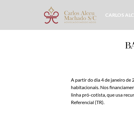
Skip
to
CARLOS AL
content
B
A partir do dia 4 de janeiro d
habitacionais. Nos financiame
linha pró-cotista, que usa rec
Referencial (TR).