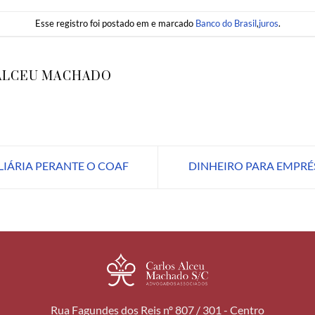
Esse registro foi postado em e marcado
Banco do Brasil
,
juros
.
ALCEU MACHADO
IÁRIA PERANTE O COAF
DINHEIRO PARA EMPRÉ
Rua Fagundes dos Reis nº 807 / 301 - Centro