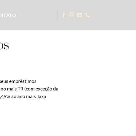
NTATO
OS
s seus empréstimos
 ano mais TR (com exceção da
12,49% ao ano mais Taxa