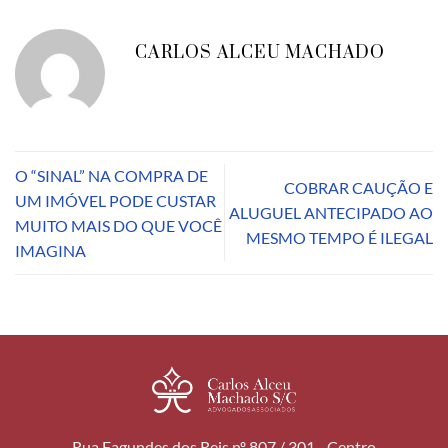
CARLOS ALCEU MACHADO
O “SINAL” NA COMPRA DE
COBRAR CAUÇÃO E
UM IMÓVEL PODE CUSTAR
ALUGUEL ANTECIPADO AO
MUITO MAIS DO QUE VOCÊ
MESMO TEMPO É ILEGAL
IMAGINA
Rua Fagundes dos Reis nº 807 / 301 - Centro