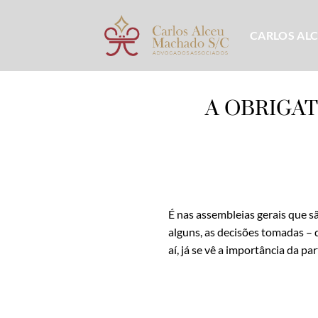
Skip
to
CARLOS AL
content
A OBRIGA
É nas assembleias gerais que 
alguns, as decisões tomadas – 
aí, já se vê a importância da p