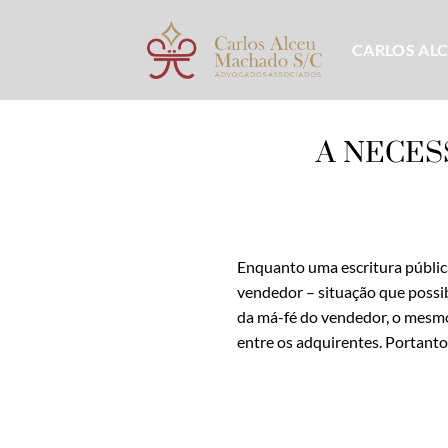
Skip
to
CARLOS AL
content
A NECES
Enquanto uma escritura pública
vendedor – situação que possib
da má-fé do vendedor, o mesmo 
entre os adquirentes. Portanto,