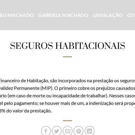
CEU MACHADO
GABRIELE MACHADO
LEGISLAÇÃO
CO
SEGUROS HABITACIONAIS
inanceiro de Habitação, são incorporados na prestação os seguros
validez Permanente (MIP). O primeiro cobre os prejuízos causados 
io (em caso de morte ou incapacidade de trabalhar). Nesses casos
 pelo pagamento; se houver mais de um, a indenização será propor
3% do valor da prestação.