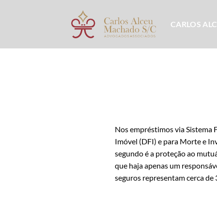
Skip
to
CARLOS AL
content
Nos empréstimos via Sistema F
Imóvel (DFI) e para Morte e In
segundo é a proteção ao mutuár
que haja apenas um responsável
seguros representam cerca de 