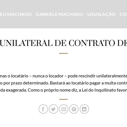
CEU MACHADO
GABRIELE MACHADO
LEGISLAÇÃO
CO
 UNILATERAL DE CONTRATO D
as o locatário – nunca o locador – pode rescindir unilateralment
do por prazo determinado. Bastará ao locatário pagar a multa contr
ada exagerada. Como o próprio nome diz, a Lei do Inquilinato favor