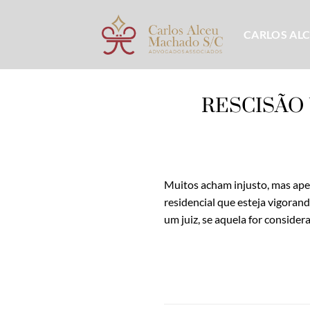
Skip
to
CARLOS AL
content
RESCISÃO
Muitos acham injusto, mas apen
residencial que esteja vigoran
um juiz, se aquela for consider