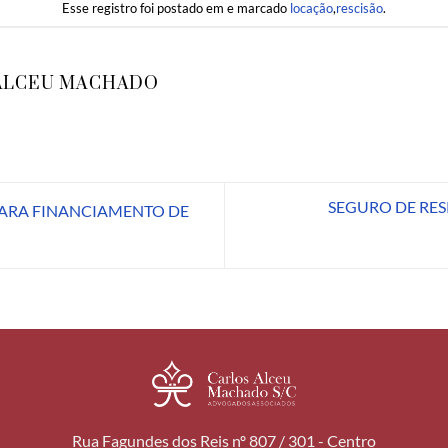
Esse registro foi postado em e marcado
locação
,
rescisão
.
ALCEU MACHADO
SEGURO DE RES
PARA FINANCIAMENTO DE
Rua Fagundes dos Reis nº 807 / 301 - Centro