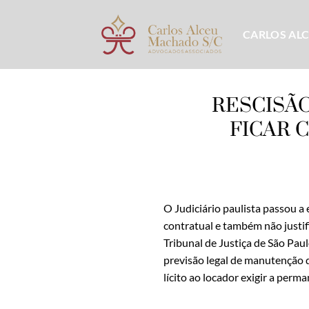
Skip
to
CARLOS AL
content
RESCISÃ
FICAR 
O Judiciário paulista passou a
contratual e também não justif
Tribunal de Justiça de São Pau
previsão legal de manutenção da
lícito ao locador exigir a perm