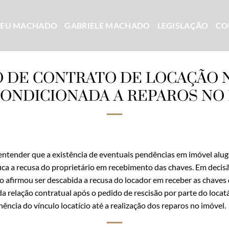
CEU MACHADO
GABRIELE MACHADO
LEGISLAÇÃO
CO
O DE CONTRATO DE LOCAÇÃO 
CONDICIONADA A REPAROS NO
 entender que a existência de eventuais pendências em imóvel alu
ica a recusa do proprietário em recebimento das chaves. Em decis
lo afirmou ser descabida a recusa do locador em receber as chaves 
 relação contratual após o pedido de rescisão por parte do locatár
anência do vínculo locatício até a realização dos reparos no imóvel.