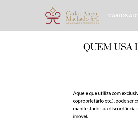
Skip
to
CARLOS AL
content
QUEM USA 
Aquele que utiliza com exclus
coproprietário etc.), pode ser 
manifestado sua discordância c
imóvel.