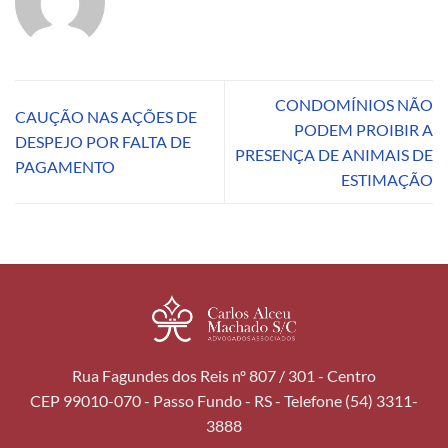
CONDOMÍNIOS NÃO
CAUÇÃO NAS AÇÕES DE
PODEM PROIBIR A
DESPEJO POR FALTA DE
PRESENÇA DE ANIMAIS DE
PAGAMENTO
ESTIMAÇÃO
Rua Fagundes dos Reis nº 807 / 301 - Centro
CEP 99010-070 - Passo Fundo - RS - Telefone (54) 3311-
3888