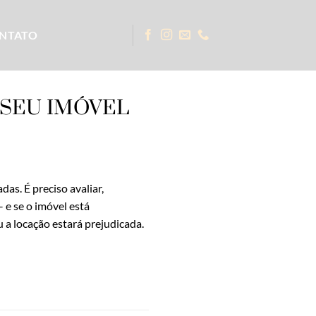
NTATO
 SEU IMÓVEL
as. É preciso avaliar,
 e se o imóvel está
 a locação estará prejudicada.