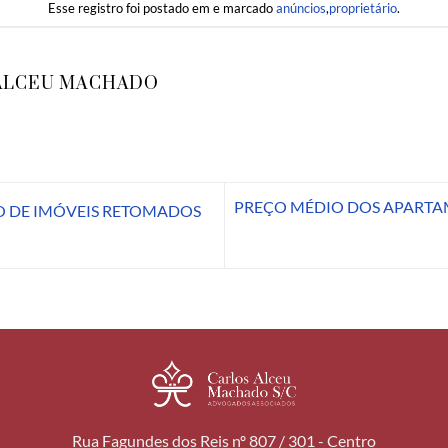
Esse registro foi postado em e marcado
anúncios
,
proprietário
.
ALCEU MACHADO
PREÇO MÉDIO DOS APARTA
 DE IMÓVEIS RETOMADOS
Rua Fagundes dos Reis nº 807 / 301 - Centro