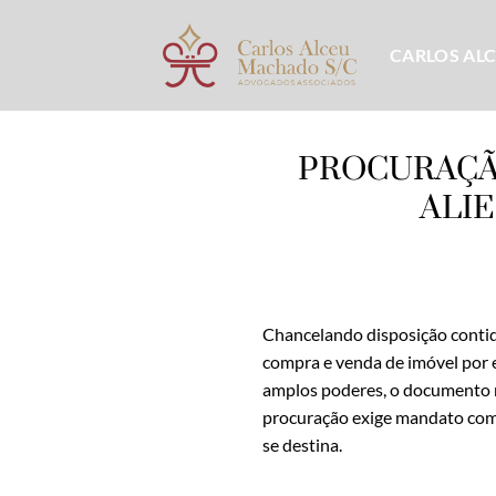
Skip
to
CARLOS AL
content
PROCURAÇÃ
ALI
Chancelando disposição contida
compra e venda de imóvel por
amplos poderes, o documento n
procuração exige mandato com p
se destina.