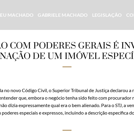
CEU MACHADO
GABRIELE MACHADO
LEGISLAÇÃO
CO
O COM PODERES GERAIS É INV
ENAÇÃO DE UM IMÓVEL ESPECÍ
 no novo Código Civil, o Superior Tribunal de Justiça declarou a n
 entender que, embora o negócio tenha sido feito com procurado
ão dizia expressamente qual era o bem alienado. Para o STJ, a ve
oderes especiais e expressos, incluindo a descrição específica d