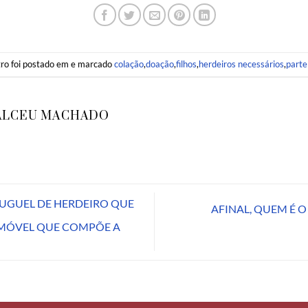
tro foi postado em e marcado
colação
,
doação
,
filhos
,
herdeiros necessários
,
parte
ALCEU MACHADO
LUGUEL DE HERDEIRO QUE
AFINAL, QUEM É O
IMÓVEL QUE COMPÕE A