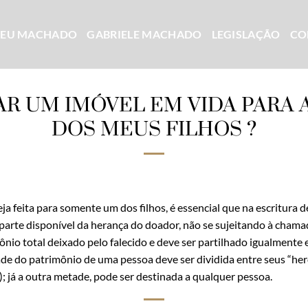
CEU MACHADO
GABRIELE MACHADO
LEGISLAÇÃO
CO
R UM IMÓVEL EM VIDA PARA
DOS MEUS FILHOS ?
a feita para somente um dos filhos, é essencial que na escritura 
rte disponível da herança do doador, não se sujeitando à chamada
io total deixado pelo falecido e deve ser partilhado igualmente e
e do patrimônio de uma pessoa deve ser dividida entre seus “her
 já a outra metade, pode ser destinada a qualquer pessoa.