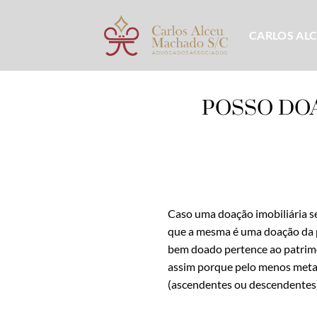
Skip
to
CARLOS AL
content
POSSO DOA
Caso uma doação imobiliária sej
que a mesma é uma doação da pa
bem doado pertence ao patrimôn
assim porque pelo menos metad
(ascendentes ou descendentes);