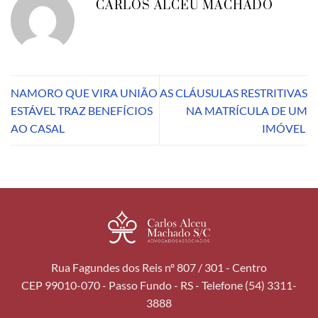
CARLOS ALCEU MACHADO
NAMORO QUE VIRA UNIÃO
AS CLÁUSULAS RESTRITIVAS
ESTÁVEL TRAZ BENEFÍCIOS
NA MATRÍCULA DE UM
AO CASAL
IMÓVEL
Rua Fagundes dos Reis nº 807 / 301 - Centro
CEP 99010-070 - Passo Fundo - RS - Telefone (54) 3311-
3888