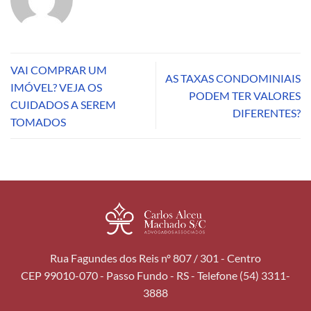
VAI COMPRAR UM
AS TAXAS CONDOMINIAIS
IMÓVEL? VEJA OS
PODEM TER VALORES
CUIDADOS A SEREM
DIFERENTES?
TOMADOS
Rua Fagundes dos Reis nº 807 / 301 - Centro
CEP 99010-070 - Passo Fundo - RS - Telefone (54) 3311-
3888