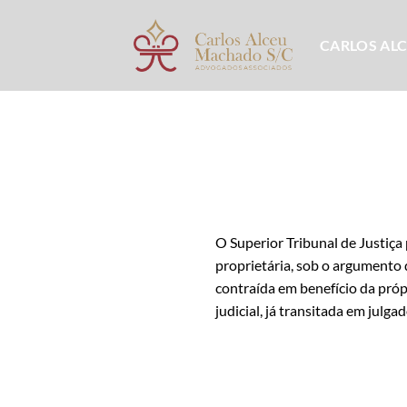
Skip
to
CARLOS AL
content
O Superior Tribunal de Justiç
proprietária, sob o argumento 
contraída em benefício da próp
judicial, já transitada em jul