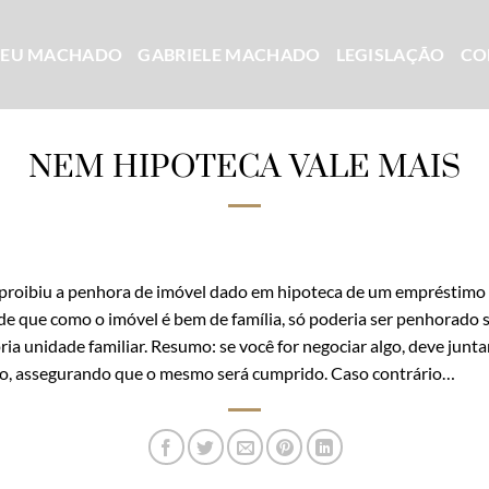
CEU MACHADO
GABRIELE MACHADO
LEGISLAÇÃO
CO
NEM HIPOTECA VALE MAIS
a proibiu a penhora de imóvel dado em hipoteca de um empréstimo 
de que como o imóvel é bem de família, só poderia ser penhorado se
ria unidade familiar. Resumo: se você for negociar algo, deve junt
gado, assegurando que o mesmo será cumprido. Caso contrário…