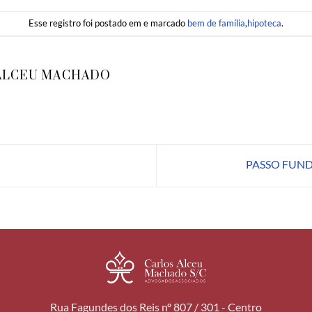
Esse registro foi postado em e marcado
bem de família
,
hipoteca
.
ALCEU MACHADO
PASSO FUND
Rua Fagundes dos Reis nº 807 / 301 - Centro