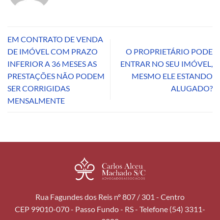
EM CONTRATO DE VENDA
DE IMÓVEL COM PRAZO
O PROPRIETÁRIO PODE
INFERIOR A 36 MESES AS
ENTRAR NO SEU IMÓVEL,
PRESTAÇÕES NÃO PODEM
MESMO ELE ESTANDO
SER CORRIGIDAS
ALUGADO?
MENSALMENTE
Rua Fagundes dos Reis nº 807 / 301 - Centro
CEP 99010-070 - Passo Fundo - RS - Telefone (54) 3311-