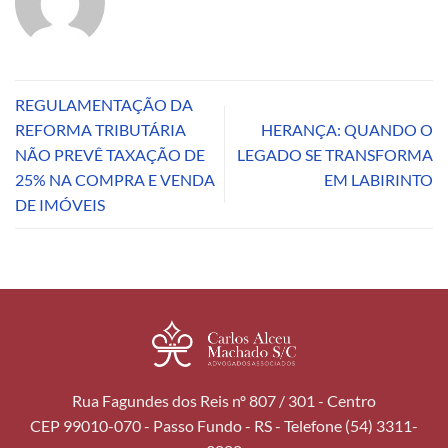
REGULAMENTAÇÃO DA
REFORMA TRIBUTÁRIA
HERANÇA: QUANDO O
NÃO PREVÊ TAXAÇÃO DE
LEGADO SE TRANSFORMA
25% NA COMPRA E VENDA
EM LABIRINTO
DE IMÓVEIS
Rua Fagundes dos Reis nº 807 / 301 - Centro
CEP 99010-070 - Passo Fundo - RS - Telefone (54) 3311-