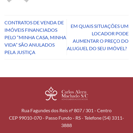
CONTRATOS DE VENDA DE
EM QUAIS SITUAÇÕES UM
IMÓVEIS FINANCIADOS
LOCADOR PODE
PELO “MINHA CASA, MINHA
AUMENTAR O PREÇO DO
VIDA” SÃO ANULADOS
ALUGUEL DO SEU IMÓVEL?
PELA JUSTIÇA
Rua Fagundes dos Reis nº 807 / 301 - Centro
CEP 99010-070 - Passo Fundo - RS - Telefone (54) 3311-
3888