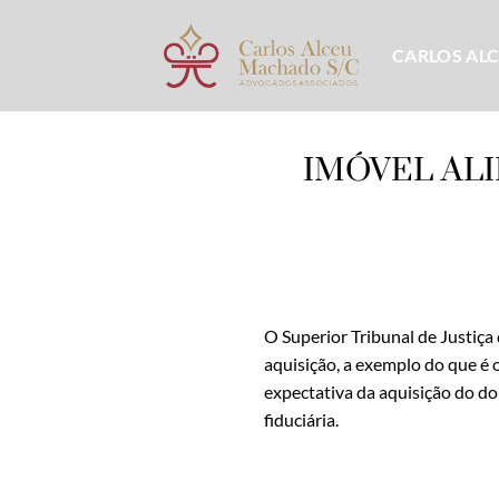
Skip
to
CARLOS AL
content
IMÓVEL AL
O Superior Tribunal de Justiç
aquisição, a exemplo do que é
expectativa da aquisição do d
fiduciária.