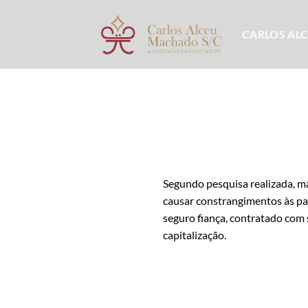
Skip
to
CARLOS AL
content
Segundo pesquisa realizada, ma
causar constrangimentos às part
seguro fiança, contratado com
capitalização.