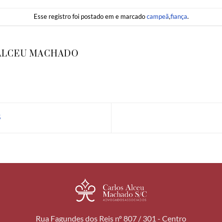
Esse registro foi postado em e marcado
campeã
,
fiança
.
ALCEU MACHADO
S
Rua Fagundes dos Reis nº 807 / 301 - Centro