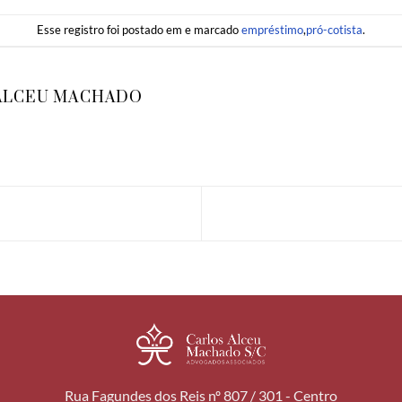
Esse registro foi postado em e marcado
empréstimo
,
pró-cotista
.
ALCEU MACHADO
Rua Fagundes dos Reis nº 807 / 301 - Centro