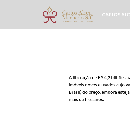
Skip
to
CARLOS AL
content
A liberação de R$ 4,2 bilhões p
imóveis novos e usados cujo va
Brasil) do preço, embora estej
mais de três anos.