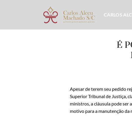
Skip
to
CARLOS AL
content
É 
Apesar de terem seu pedido reje
Superior Tribunal de Justiça, c
ministros, a cláusula pode ser 
motivo para a manutenção da re