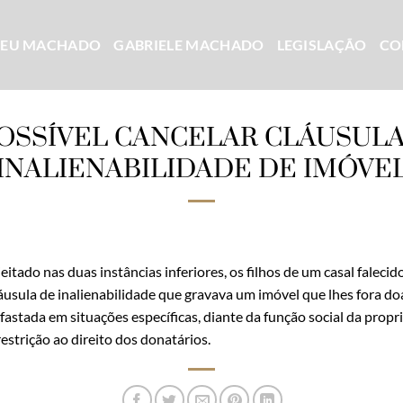
CEU MACHADO
GABRIELE MACHADO
LEGISLAÇÃO
CO
POSSÍVEL CANCELAR CLÁUSULA
INALIENABILIDADE DE IMÓVE
itado nas duas instâncias inferiores, os filhos de um casal faleci
láusula de inalienabilidade que gravava um imóvel que lhes fora do
afastada em situações específicas, diante da função social da propr
strição ao direito dos donatários.