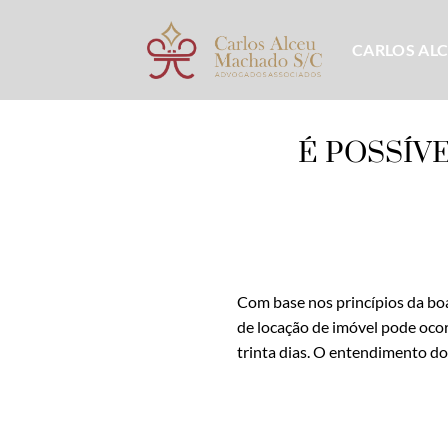
Skip
to
CARLOS AL
content
É POSSÍV
Com base nos princípios da boa-
de locação de imóvel pode ocor
trinta dias. O entendimento do