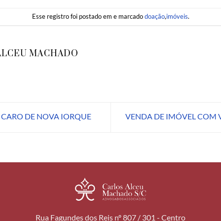
Esse registro foi postado em e marcado
doação
,
imóveis
.
ALCEU MACHADO
 CARO DE NOVA IORQUE
VENDA DE IMÓVEL COM 
Rua Fagundes dos Reis nº 807 / 301 - Centro