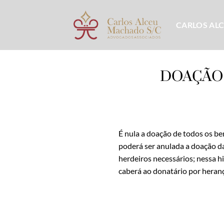
Skip
to
CARLOS AL
content
DOAÇÃO
É nula a doação de todos os be
poderá ser anulada a doação da
herdeiros necessários; nessa hi
caberá ao donatário por heran