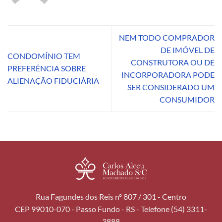
NEM TODO COMPRADOR
DE IMÓVEL DE
CONDOMÍNIO TEM
CONSTRUTORA OU DE
PREFERÊNCIA SOBRE
INCORPORADORA PODE
ALIENAÇÃO FIDUCIÁRIA
SER CONSIDERADO UM
CONSUMIDOR
Rua Fagundes dos Reis nº 807 / 301 - Centro
CEP 99010-070 - Passo Fundo - RS - Telefone (54) 3311-
3888